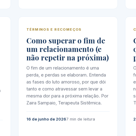
TÉRMINOS E RECOMEÇOS
Como superar o fim de
um relacionamento (e
não repetir na próxima)
O fim de um relacionamento é uma
O
perda, e perdas se elaboram. Entenda
f
as fases do luto amoroso, por que dói
e
tanto e como atravessar sem levar a
n
a
mesma dor para a próxima relação. Por
s
Zaira Sampaio, Terapeuta Sistêmica.
T
16 de junho de 2026
7 min de leitura
2