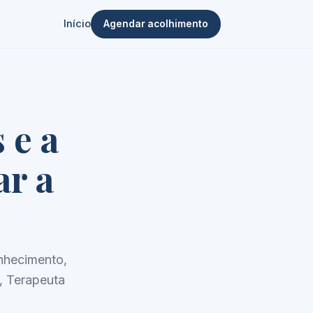
Início
Agendar acolhimento
 e a
ar a
nhecimento,
, Terapeuta