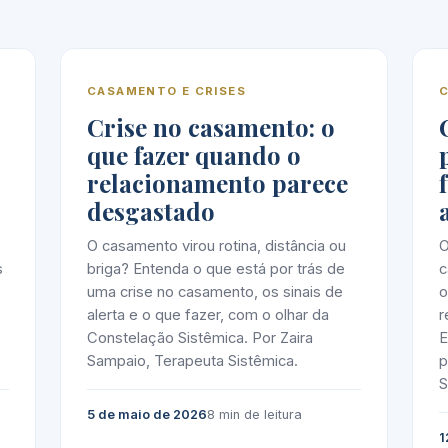
CASAMENTO E CRISES
Crise no casamento: o
que fazer quando o
relacionamento parece
desgastado
O casamento virou rotina, distância ou
O
s
briga? Entenda o que está por trás de
c
uma crise no casamento, os sinais de
o
alerta e o que fazer, com o olhar da
r
Constelação Sistêmica. Por Zaira
E
Sampaio, Terapeuta Sistêmica.
p
S
5 de maio de 2026
8 min de leitura
1