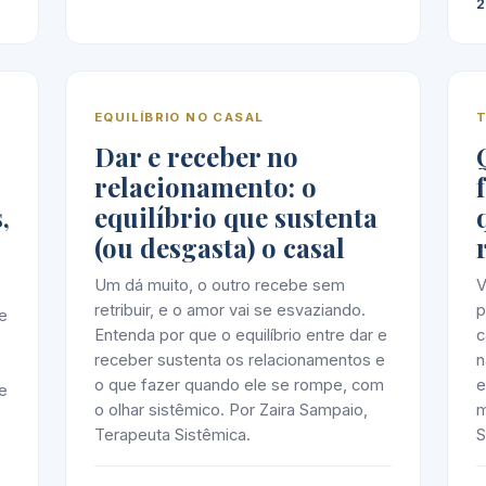
2
EQUILÍBRIO NO CASAL
T
Dar e receber no
relacionamento: o
,
equilíbrio que sustenta
(ou desgasta) o casal
Um dá muito, o outro recebe sem
V
retribuir, e o amor vai se esvaziando.
p
e
Entenda por que o equilíbrio entre dar e
c
receber sustenta os relacionamentos e
n
o que fazer quando ele se rompe, com
e
 e
o olhar sistêmico. Por Zaira Sampaio,
m
Terapeuta Sistêmica.
S