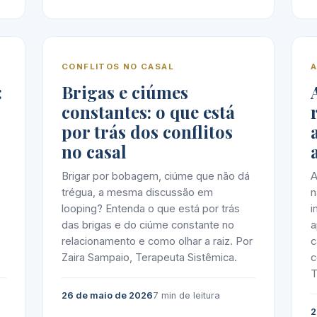
CONFLITOS NO CASAL
:
Brigas e ciúmes
constantes: o que está
por trás dos conflitos
no casal
Brigar por bobagem, ciúme que não dá
A
trégua, a mesma discussão em
n
looping? Entenda o que está por trás
i
das brigas e do ciúme constante no
a
relacionamento e como olhar a raiz. Por
c
Zaira Sampaio, Terapeuta Sistêmica.
c
T
26 de maio de 2026
7 min de leitura
2